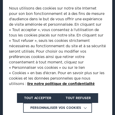
41/43, rue Saint Dominique
Nous utilisons des cookies sur notre site Internet
75007
Paris
pour son bon fonctionnement et à des fins de mesure
Tel
:
01 44 18 64 60
d'audience dans le but de vous offrir une expérience
de visite améliorée et personnalisée.
En cliquant sur
ÊTRE INVITÉ À NOS ÉVÈNEMENTS
« Tout accepter », vous consentez à l'utilisation de
tous les cookies placés sur notre site. En cliquant sur
Inscrivez-vous pour être informé de nos prochains évènements :
« Tout refuser », seuls les cookies strictement
nécessaires au fonctionnement du site et à sa sécurité
INSCRIPTION
seront utilisés. Pour choisir ou modifier vos
préférences cookies ainsi que retirer votre
consentement à tout moment, cliquez sur
PLUS D'INFORMATIONS
« Personnaliser vos cookies » ou sur le lien
« Cookies » en bas d'écran. Pour en savoir plus sur les
cookies et les données personnelles que nous
utilisons :
lire notre politique de confidentialité
Crédits : La Jungle
TOUT ACCEPTER
TOUT REFUSER
PERSONNALISER VOS COOKIES