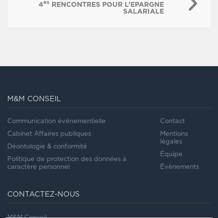
es
4
RENCONTRES POUR L’EPARGNE
SALARIALE
M&M CONSEIL
Communication événementielle
Contact
Cabinet Affaires publiques
Mentions
légales
Déontologie & conformité
Équipe
Politique de protection des données à
caractère personnel
Évènements
CONTACTEZ-NOUS
M&M Conseil