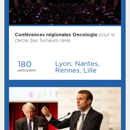
Conférences régionales Oncologie
pour le
cercle des Tumeurs rares
180
Lyon, Nantes,
Rennes, Lille
participants