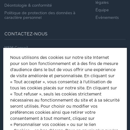
légales
Déontologie & conformité
Équipe
Politique de protection des données à
caractère personnel
Évènements
CONTACTEZ-NOUS
M&M Conseil
41/43, rue Saint Dominique
Nous utilisons des cookies sur notre site Internet
75007
Paris
pour son bon fonctionnement et à des fins de mesure
Tel
:
01 44 18 64 60
d'audience dans le but de vous offrir une expérience
de visite améliorée et personnalisée.
En cliquant sur
ÊTRE INVITÉ À NOS ÉVÈNEMENTS
« Tout accepter », vous consentez à l'utilisation de
tous les cookies placés sur notre site. En cliquant sur
Inscrivez-vous pour être informé de nos prochains évènements :
« Tout refuser », seuls les cookies strictement
nécessaires au fonctionnement du site et à sa sécurité
INSCRIPTION
seront utilisés. Pour choisir ou modifier vos
préférences cookies ainsi que retirer votre
consentement à tout moment, cliquez sur
PLUS D'INFORMATIONS
« Personnaliser vos cookies » ou sur le lien