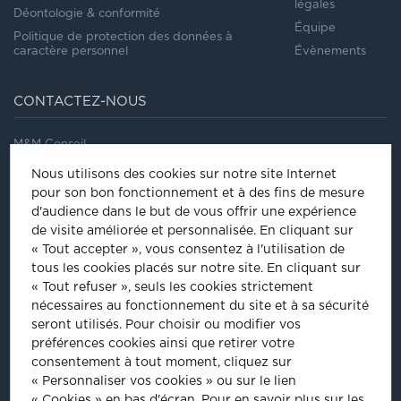
légales
Déontologie & conformité
Équipe
Politique de protection des données à
caractère personnel
Évènements
CONTACTEZ-NOUS
M&M Conseil
41/43, rue Saint Dominique
Nous utilisons des cookies sur notre site Internet
75007
Paris
pour son bon fonctionnement et à des fins de mesure
Tel
:
01 44 18 64 60
d'audience dans le but de vous offrir une expérience
de visite améliorée et personnalisée.
En cliquant sur
ÊTRE INVITÉ À NOS ÉVÈNEMENTS
« Tout accepter », vous consentez à l'utilisation de
tous les cookies placés sur notre site. En cliquant sur
Inscrivez-vous pour être informé de nos prochains évènements :
« Tout refuser », seuls les cookies strictement
nécessaires au fonctionnement du site et à sa sécurité
INSCRIPTION
seront utilisés. Pour choisir ou modifier vos
préférences cookies ainsi que retirer votre
consentement à tout moment, cliquez sur
PLUS D'INFORMATIONS
« Personnaliser vos cookies » ou sur le lien
« Cookies » en bas d'écran. Pour en savoir plus sur les