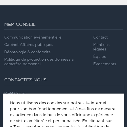
M&M CONSEIL
Communication événementielle
Contact
Cabinet Affaires publiques
Mentions
légales
Déontologie & conformité
Équipe
Politique de protection des données à
caractère personnel
Évènements
CONTACTEZ-NOUS
M&M Conseil
41/43, rue Saint Dominique
Nous utilisons des cookies sur notre site Internet
75007
Paris
pour son bon fonctionnement et à des fins de mesure
Tel
:
01 44 18 64 60
d'audience dans le but de vous offrir une expérience
de visite améliorée et personnalisée.
En cliquant sur
ÊTRE INVITÉ À NOS ÉVÈNEMENTS