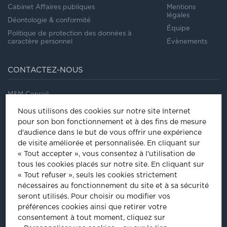
Cabinet Affaires publiques
Mentions
légales
Déontologie & conformité
Équipe
Politique de protection des données à
caractère personnel
Évènements
CONTACTEZ-NOUS
M&M Conseil
41/43, rue Saint Dominique
Nous utilisons des cookies sur notre site Internet
75007
Paris
pour son bon fonctionnement et à des fins de mesure
Tel
:
01 44 18 64 60
d'audience dans le but de vous offrir une expérience
de visite améliorée et personnalisée.
En cliquant sur
ÊTRE INVITÉ À NOS ÉVÈNEMENTS
« Tout accepter », vous consentez à l'utilisation de
tous les cookies placés sur notre site. En cliquant sur
Inscrivez-vous pour être informé de nos prochains évènements :
« Tout refuser », seuls les cookies strictement
nécessaires au fonctionnement du site et à sa sécurité
INSCRIPTION
seront utilisés. Pour choisir ou modifier vos
préférences cookies ainsi que retirer votre
consentement à tout moment, cliquez sur
PLUS D'INFORMATIONS