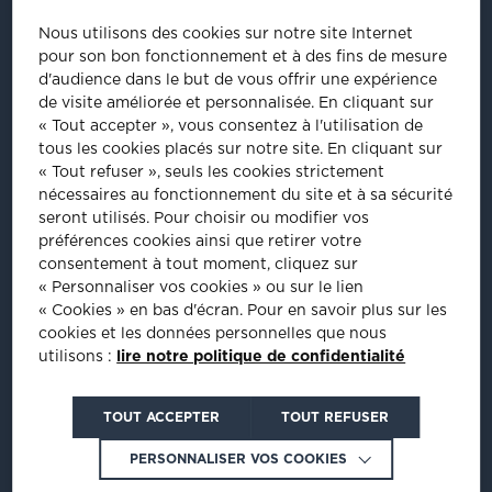
41/43, rue Saint Dominique
Nous utilisons des cookies sur notre site Internet
75007
Paris
pour son bon fonctionnement et à des fins de mesure
Tel
:
01 44 18 64 60
d'audience dans le but de vous offrir une expérience
de visite améliorée et personnalisée.
En cliquant sur
ÊTRE INVITÉ À NOS ÉVÈNEMENTS
« Tout accepter », vous consentez à l'utilisation de
tous les cookies placés sur notre site. En cliquant sur
Inscrivez-vous pour être informé de nos prochains évènements :
« Tout refuser », seuls les cookies strictement
nécessaires au fonctionnement du site et à sa sécurité
INSCRIPTION
seront utilisés. Pour choisir ou modifier vos
préférences cookies ainsi que retirer votre
consentement à tout moment, cliquez sur
PLUS D'INFORMATIONS
« Personnaliser vos cookies » ou sur le lien
« Cookies » en bas d'écran. Pour en savoir plus sur les
cookies et les données personnelles que nous
utilisons :
lire notre politique de confidentialité
Crédits : La Jungle
TOUT ACCEPTER
TOUT REFUSER
PERSONNALISER VOS COOKIES