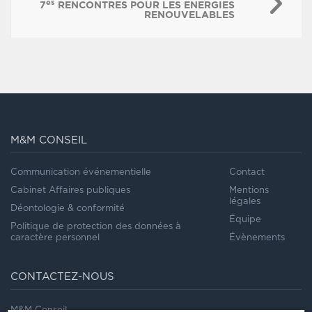
es
7
RENCONTRES POUR LES ENERGIES
RENOUVELABLES
M&M CONSEIL
Communication événementielle
Contact
Cabinet Affaires publiques
Mentions
légales
Déontologie & conformité
Équipe
Politique de protection des données à
caractère personnel
Évènements
CONTACTEZ-NOUS
M&M Conseil