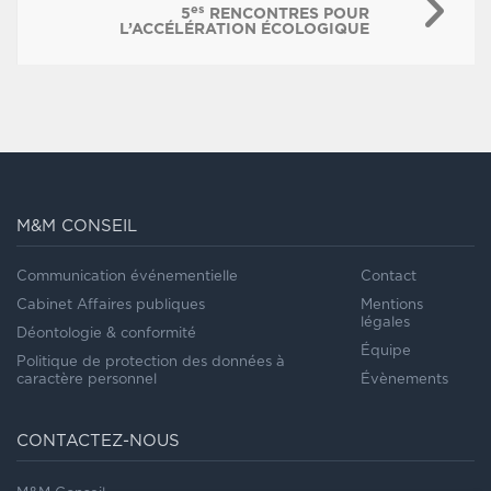
es
5
RENCONTRES POUR
L’ACCÉLÉRATION ÉCOLOGIQUE
M&M CONSEIL
Communication événementielle
Contact
Cabinet Affaires publiques
Mentions
légales
Déontologie & conformité
Équipe
Politique de protection des données à
caractère personnel
Évènements
CONTACTEZ-NOUS