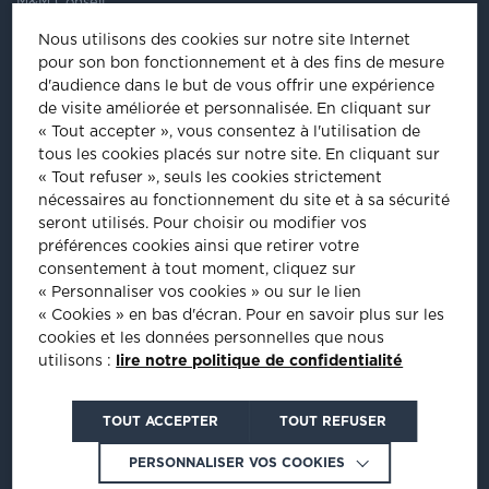
M&M Conseil
41/43, rue Saint Dominique
Nous utilisons des cookies sur notre site Internet
75007
Paris
pour son bon fonctionnement et à des fins de mesure
Tel
:
01 44 18 64 60
d'audience dans le but de vous offrir une expérience
de visite améliorée et personnalisée.
En cliquant sur
ÊTRE INVITÉ À NOS ÉVÈNEMENTS
« Tout accepter », vous consentez à l'utilisation de
tous les cookies placés sur notre site. En cliquant sur
Inscrivez-vous pour être informé de nos prochains évènements :
« Tout refuser », seuls les cookies strictement
nécessaires au fonctionnement du site et à sa sécurité
INSCRIPTION
seront utilisés. Pour choisir ou modifier vos
préférences cookies ainsi que retirer votre
consentement à tout moment, cliquez sur
PLUS D'INFORMATIONS
« Personnaliser vos cookies » ou sur le lien
« Cookies » en bas d'écran. Pour en savoir plus sur les
cookies et les données personnelles que nous
utilisons :
lire notre politique de confidentialité
Crédits : La Jungle
TOUT ACCEPTER
TOUT REFUSER
PERSONNALISER VOS COOKIES