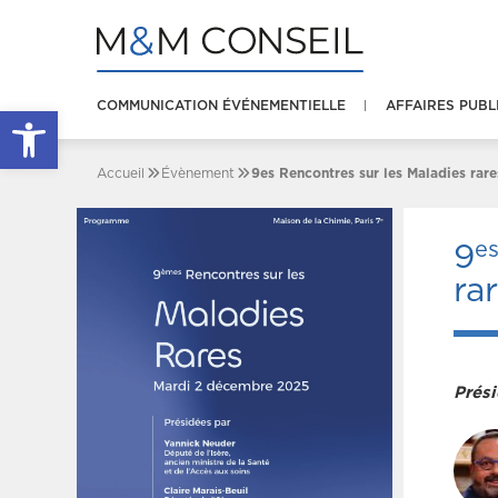
COMMUNICATION ÉVÉNEMENTIELLE
AFFAIRES PUBL
Ouvrir la barre d’outils
Accueil
Évènement
9es Rencontres sur les Maladies rare
e
9
ra
Prési