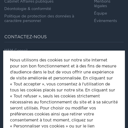
Cabinet Affaires publiques
Mentions
légales
Déontologie & conformité
Équipe
Politique de protection des données à
caractère personnel
Évènements
CONTACTEZ-NOUS
M&M Conseil
41/43, rue Saint Dominique
Nous utilisons des cookies sur notre site Internet
75007
Paris
pour son bon fonctionnement et à des fins de mesure
Tel
:
01 44 18 64 60
d'audience dans le but de vous offrir une expérience
de visite améliorée et personnalisée.
En cliquant sur
ÊTRE INVITÉ À NOS ÉVÈNEMENTS
« Tout accepter », vous consentez à l'utilisation de
tous les cookies placés sur notre site. En cliquant sur
Inscrivez-vous pour être informé de nos prochains évènements :
« Tout refuser », seuls les cookies strictement
nécessaires au fonctionnement du site et à sa sécurité
INSCRIPTION
seront utilisés. Pour choisir ou modifier vos
préférences cookies ainsi que retirer votre
consentement à tout moment, cliquez sur
PLUS D'INFORMATIONS
« Personnaliser vos cookies » ou sur le lien