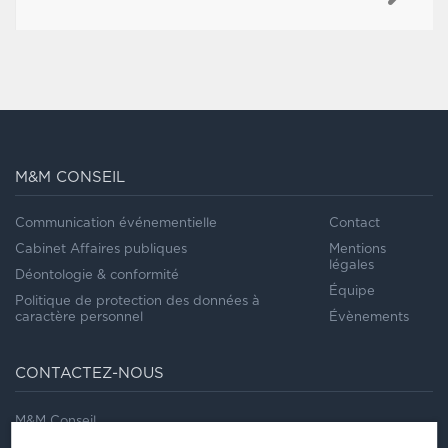
M&M CONSEIL
Communication événementielle
Contact
Cabinet Affaires publiques
Mentions
légales
Déontologie & conformité
Équipe
Politique de protection des données à
caractère personnel
Évènements
CONTACTEZ-NOUS
M&M Conseil
41/43, rue Saint Dominique