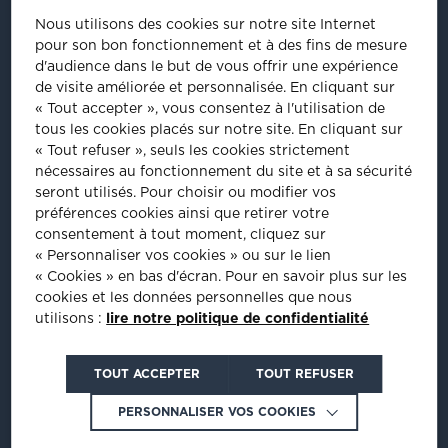
41/43, rue Saint Dominique
Nous utilisons des cookies sur notre site Internet
75007
Paris
pour son bon fonctionnement et à des fins de mesure
Tel
:
01 44 18 64 60
d'audience dans le but de vous offrir une expérience
de visite améliorée et personnalisée.
En cliquant sur
ÊTRE INVITÉ À NOS ÉVÈNEMENTS
« Tout accepter », vous consentez à l'utilisation de
tous les cookies placés sur notre site. En cliquant sur
Inscrivez-vous pour être informé de nos prochains évènements :
« Tout refuser », seuls les cookies strictement
nécessaires au fonctionnement du site et à sa sécurité
INSCRIPTION
seront utilisés. Pour choisir ou modifier vos
préférences cookies ainsi que retirer votre
consentement à tout moment, cliquez sur
PLUS D'INFORMATIONS
« Personnaliser vos cookies » ou sur le lien
« Cookies » en bas d'écran. Pour en savoir plus sur les
cookies et les données personnelles que nous
utilisons :
lire notre politique de confidentialité
Crédits : La Jungle
TOUT ACCEPTER
TOUT REFUSER
PERSONNALISER VOS COOKIES