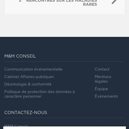
3
RENCONTRES SUR LES MALADIES
RARES
M&M CONSEIL
Communication événementielle
Contact
Cabinet Affaires publiques
Mentions
légales
Déontologie & conformité
Équipe
Politique de protection des données à
caractère personnel
Évènements
CONTACTEZ-NOUS
M&M Conseil