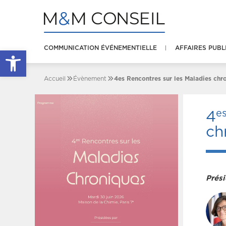
COMMUNICATION ÉVÉNEMENTIELLE
AFFAIRES PUBL
Ouvrir la barre d’outils
Accueil
Évènement
4es Rencontres sur les Maladies chr
e
4
ch
Prési