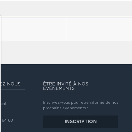
EZ-NOUS
ÊTRE INVITÉ À NOS
ÉVÈNEMENTS
l
Inscrivez-vous pour être informé de nos
aint
prochains évènements :
8 64 60
INSCRIPTION