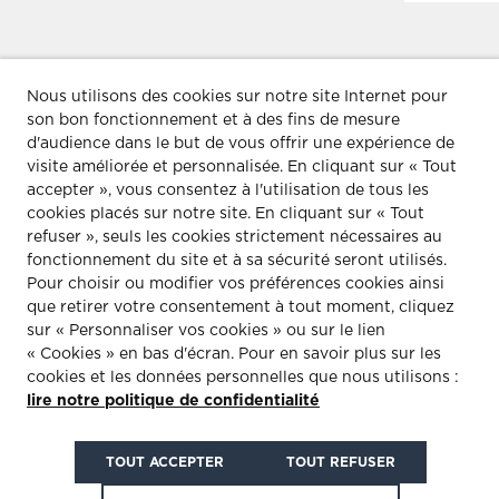
Nous utilisons des cookies sur notre site Internet pour
LIVE INNOGAZ SUR ZOOM
son bon fonctionnement et à des fins de mesure
d'audience dans le but de vous offrir une expérience de
visite améliorée et personnalisée.
En cliquant sur « Tout
accepter », vous consentez à l'utilisation de tous les
cookies placés sur notre site. En cliquant sur « Tout
refuser », seuls les cookies strictement nécessaires au
fonctionnement du site et à sa sécurité seront utilisés.
Pour choisir ou modifier vos préférences cookies ainsi
que retirer votre consentement à tout moment, cliquez
M&M CONSEIL
CONTACT
sur « Personnaliser vos cookies » ou sur le lien
« Cookies » en bas d'écran. Pour en savoir plus sur les
Communication
Contact
M&M Consei
cookies et les données personnelles que nous utilisons :
événementielle
41/43, rue S
Mentions
lire notre politique de confidentialité
Dominique
Cabinet Affaires publiques
légales
75007
Paris
Déontologie & conformité
Équipe
Tel
:
01 44 1
TOUT ACCEPTER
TOUT REFUSER
Politique de protection des
Évènements
données à caractère