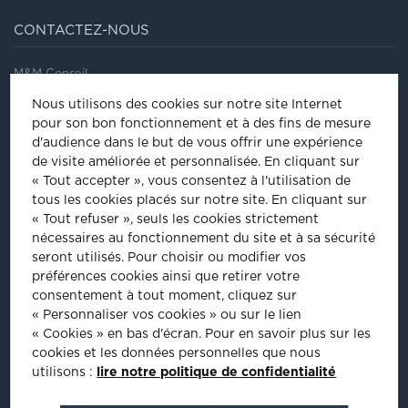
CONTACTEZ-NOUS
M&M Conseil
41/43, rue Saint Dominique
Nous utilisons des cookies sur notre site Internet
75007
Paris
pour son bon fonctionnement et à des fins de mesure
Tel
:
01 44 18 64 60
d'audience dans le but de vous offrir une expérience
de visite améliorée et personnalisée.
En cliquant sur
ÊTRE INVITÉ À NOS ÉVÈNEMENTS
« Tout accepter », vous consentez à l'utilisation de
tous les cookies placés sur notre site. En cliquant sur
Inscrivez-vous pour être informé de nos prochains évènements :
« Tout refuser », seuls les cookies strictement
nécessaires au fonctionnement du site et à sa sécurité
INSCRIPTION
seront utilisés. Pour choisir ou modifier vos
préférences cookies ainsi que retirer votre
consentement à tout moment, cliquez sur
PLUS D'INFORMATIONS
« Personnaliser vos cookies » ou sur le lien
« Cookies » en bas d'écran. Pour en savoir plus sur les
cookies et les données personnelles que nous
utilisons :
lire notre politique de confidentialité