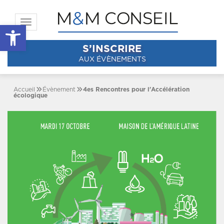
Toggle navigation
Ouvrir la barre d’outils
S’INSCRIRE
AUX ÉVÈNEMENTS
Accueil
Évènement
4es Rencontres pour l'Accélération
écologique