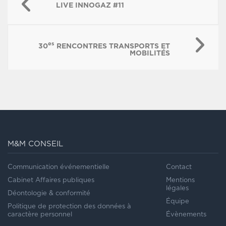
LIVE INNOGAZ #11
es
30
RENCONTRES TRANSPORTS ET
MOBILITÉS
M&M CONSEIL
Communication événementielle
Contact
Cabinet Affaires publiques
Mentions
légales
Déontologie & conformité
Équipe
Politique de protection des données à
caractère personnel
Évènements