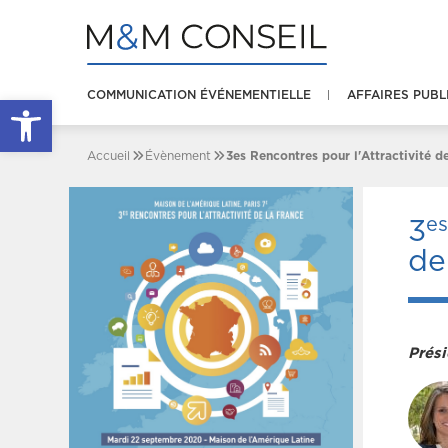
COMMUNICATION ÉVÉNEMENTIELLE
AFFAIRES PUBL
Ouvrir la barre d’outils
Accueil
Évènement
3es Rencontres pour l'Attractivité d
es
3
de
Prési