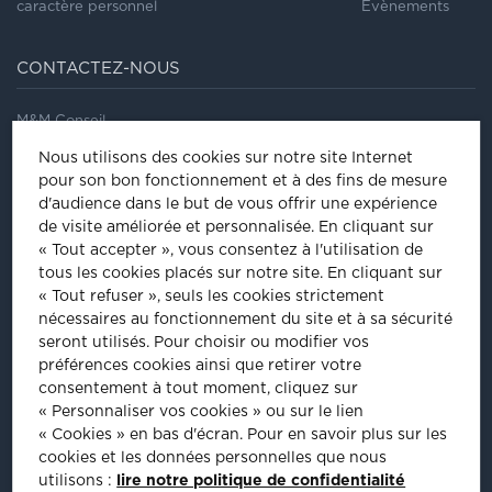
caractère personnel
Évènements
CONTACTEZ-NOUS
M&M Conseil
41/43, rue Saint Dominique
Nous utilisons des cookies sur notre site Internet
75007
Paris
pour son bon fonctionnement et à des fins de mesure
Tel
:
01 44 18 64 60
d'audience dans le but de vous offrir une expérience
de visite améliorée et personnalisée.
En cliquant sur
ÊTRE INVITÉ À NOS ÉVÈNEMENTS
« Tout accepter », vous consentez à l'utilisation de
tous les cookies placés sur notre site. En cliquant sur
Inscrivez-vous pour être informé de nos prochains évènements :
« Tout refuser », seuls les cookies strictement
nécessaires au fonctionnement du site et à sa sécurité
INSCRIPTION
seront utilisés. Pour choisir ou modifier vos
préférences cookies ainsi que retirer votre
consentement à tout moment, cliquez sur
PLUS D'INFORMATIONS
« Personnaliser vos cookies » ou sur le lien
« Cookies » en bas d'écran. Pour en savoir plus sur les
cookies et les données personnelles que nous
utilisons :
lire notre politique de confidentialité