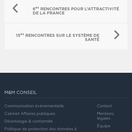
es
6
RENCONTRES POUR L’ATTRACTIVITÉ
DE LA FRANCE
es
15
RENCONTRES SUR LE SYSTÈME DE
SANTÉ
M&M CONSEIL
Communication événementielle
Contact
Cabinet Affaires publiques
Mentions
légales
Déontologie & conformité
Équipe
Politique de protection des données à