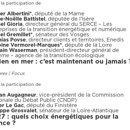
la participation de
er Albertini*
, député de la Marne
e-Noëlle Battistel
, députée de l’Isère
el Gioria
, directeur général du SERCE – Les
eprises de la transition énergétique et numérique
el Gremillet*
, sénateur des Vosges
ias Povse
, directeur clients et territoires, Enedis
oine Vermorel-Marques*
, député de la Loire
vain Waserman
, président-directeur général de
eme – agence de la transition écologique
ien en mer : c’est maintenant ou jamais 
ures | Focus
la participation de
ran Augagneur
, vice-président de la Commission
onale du Débat Public (CNDP)
er Le Gac
, député du Finistère
ippe Grosvalet
, sénateur de la Loire-Atlantique
7 : quels choix énergétiques pour la
nce ?