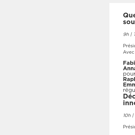
Que
sou
9h | 
Prés
Avec 
Fab
Anna
pour
Raph
Emm
régu
Déc
inn
10h |
Prés