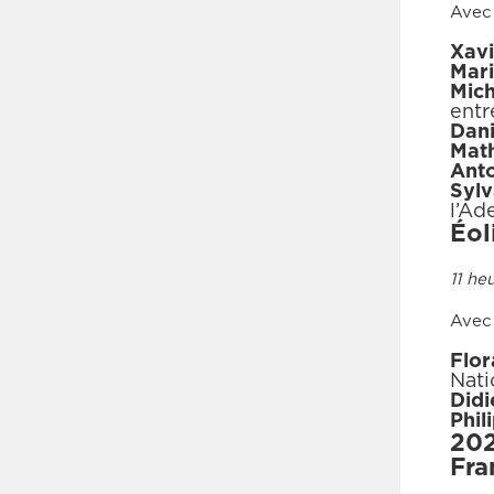
Avec 
Xavi
Mari
Mich
entr
Dani
Math
Ant
Syl
l’Ad
Éol
11 he
Avec 
Flo
Nati
Didi
Phil
202
Fra