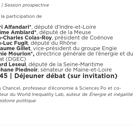
 | Session prospective
la participation de
i Alfandari*
, député d’Indre-et-Loire
ime Amblard*
, député de la Meuse
-Charles Colas-Roy
, président de Coénove
-Luc Fugit
, député du Rhône
laume Gillet
, vice-président du groupe Engie
ie Mourlon*,
directrice générale de l’énergie et d
at (DGEC)
rd Leseul
, député de la Seine-Maritime
hane Piednoir
, sénateur de Maine-et-Loire
45 | Déjeuner débat (sur invitation)
 Chancel, professeur d’économie à Sciences Po et co-
teur du World Inequality Lab, auteur de
Énergie et inégalité
istoire politique