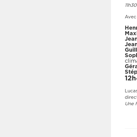
11h30
Avec 
Henr
Max
Jean
Jean
Guil
Soph
clim
Géra
Stép
12h
Lucas
direc
Une h