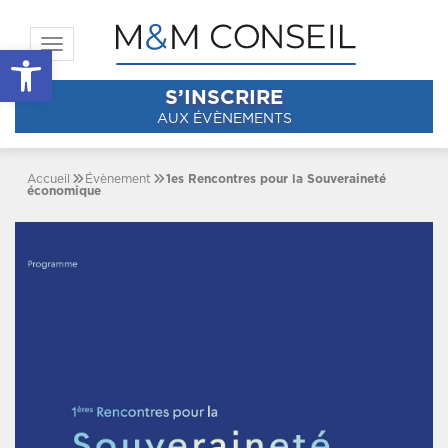
Toggle navigation
Ouvrir la barre d’outils
S’INSCRIRE
AUX ÉVÈNEMENTS
Accueil
Évènement
1es Rencontres pour la Souveraineté
économique