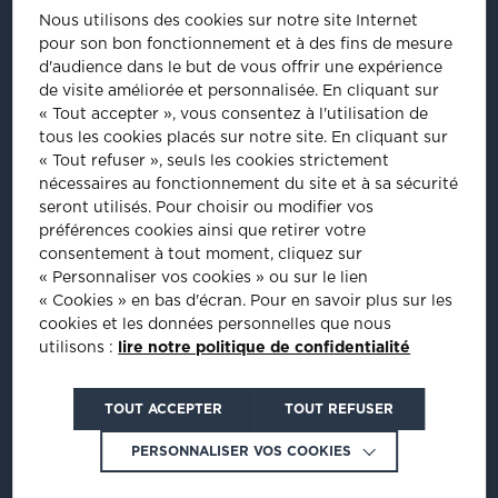
41/43, rue Saint Dominique
Nous utilisons des cookies sur notre site Internet
75007
Paris
pour son bon fonctionnement et à des fins de mesure
Tel
:
01 44 18 64 60
d'audience dans le but de vous offrir une expérience
de visite améliorée et personnalisée.
En cliquant sur
ÊTRE INVITÉ À NOS ÉVÈNEMENTS
« Tout accepter », vous consentez à l'utilisation de
tous les cookies placés sur notre site. En cliquant sur
Inscrivez-vous pour être informé de nos prochains évènements :
« Tout refuser », seuls les cookies strictement
nécessaires au fonctionnement du site et à sa sécurité
INSCRIPTION
seront utilisés. Pour choisir ou modifier vos
préférences cookies ainsi que retirer votre
consentement à tout moment, cliquez sur
PLUS D'INFORMATIONS
« Personnaliser vos cookies » ou sur le lien
« Cookies » en bas d'écran. Pour en savoir plus sur les
cookies et les données personnelles que nous
utilisons :
lire notre politique de confidentialité
Crédits : La Jungle
TOUT ACCEPTER
TOUT REFUSER
PERSONNALISER VOS COOKIES