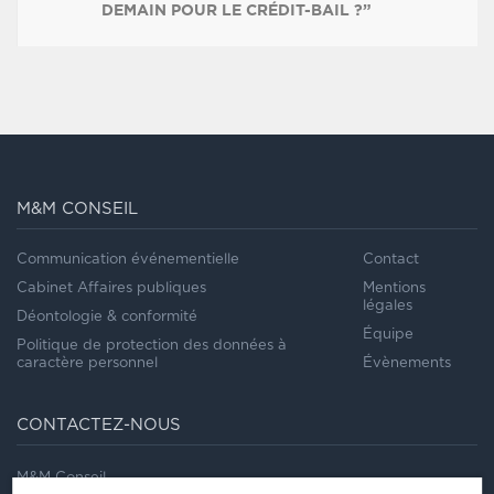
DEMAIN POUR LE CRÉDIT-BAIL ?”
M&M CONSEIL
Communication événementielle
Contact
Cabinet Affaires publiques
Mentions
légales
Déontologie & conformité
Équipe
Politique de protection des données à
caractère personnel
Évènements
CONTACTEZ-NOUS
M&M Conseil