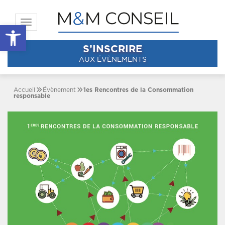
Toggle navigation
Ouvrir la barre d’outils
S’INSCRIRE
AUX ÉVÈNEMENTS
Accueil
Évènement
1es Rencontres de la Consommation
responsable