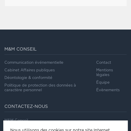
M&M CONSEIL
Communication événementielle
Contact
Cabinet Affaires publiques
Mentions
légales
Déontologie & conformité
Équipe
Politique de protection des données à
caractère personnel
Évènements
CONTACTEZ-NOUS
M&M Conseil
41/43, rue Saint Dominique
Nous utilisons des cookies sur notre site Internet