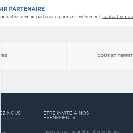
IR PARTENAIRE
souhaitez devenir partenaire pour cet événement,
contactez-nou
TES
COÛT ET TERRI
EZ-NOUS
ÊTRE INVITÉ À NOS
ÉVÈNEMENTS
l
Inscrivez-vous pour être informé de nos