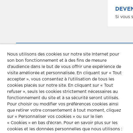
DEVEN
Si vous 
Nous utilisons des cookies sur notre site Internet pour
es
5
RENCONTRES SUR LES RETRAI
son bon fonctionnement et à des fins de mesure
d'audience dans le but de vous offrir une expérience de
visite améliorée et personnalisée.
En cliquant sur « Tout
accepter », vous consentez à l'utilisation de tous les
cookies placés sur notre site. En cliquant sur « Tout
refuser », seuls les cookies strictement nécessaires au
fonctionnement du site et à sa sécurité seront utilisés.
Pour choisir ou modifier vos préférences cookies ainsi
que retirer votre consentement à tout moment, cliquez
M&M CONSEIL
CONTACT
sur « Personnaliser vos cookies » ou sur le lien
« Cookies » en bas d'écran. Pour en savoir plus sur les
Communication
Contact
M&M Consei
cookies et les données personnelles que nous utilisons :
événementielle