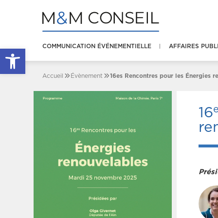
COMMUNICATION ÉVÉNEMENTIELLE
AFFAIRES PUBL
Ouvrir la barre d’outils
Accueil
Évènement
16es Rencontres pour les Énergies r
16
re
Prési