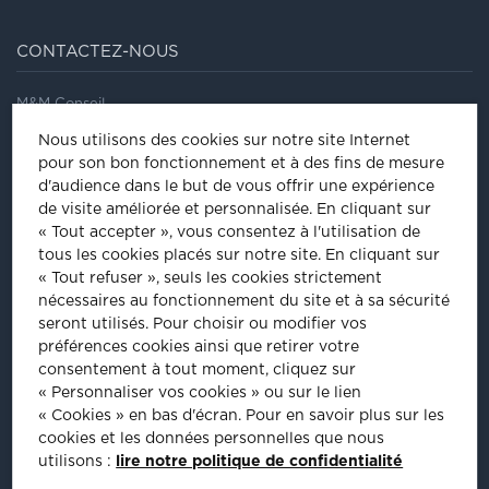
CONTACTEZ-NOUS
M&M Conseil
41/43, rue Saint Dominique
Nous utilisons des cookies sur notre site Internet
75007
Paris
pour son bon fonctionnement et à des fins de mesure
Tel
:
01 44 18 64 60
d'audience dans le but de vous offrir une expérience
de visite améliorée et personnalisée.
En cliquant sur
ÊTRE INVITÉ À NOS ÉVÈNEMENTS
« Tout accepter », vous consentez à l'utilisation de
tous les cookies placés sur notre site. En cliquant sur
Inscrivez-vous pour être informé de nos prochains évènements :
« Tout refuser », seuls les cookies strictement
nécessaires au fonctionnement du site et à sa sécurité
INSCRIPTION
seront utilisés. Pour choisir ou modifier vos
préférences cookies ainsi que retirer votre
consentement à tout moment, cliquez sur
PLUS D'INFORMATIONS
« Personnaliser vos cookies » ou sur le lien
« Cookies » en bas d'écran. Pour en savoir plus sur les
cookies et les données personnelles que nous
utilisons :
lire notre politique de confidentialité