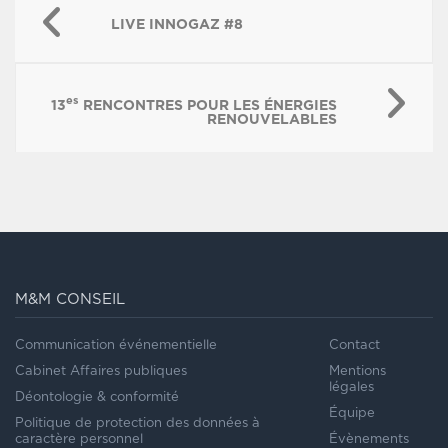
LIVE INNOGAZ #8
es
13
RENCONTRES POUR LES ÉNERGIES
RENOUVELABLES
M&M CONSEIL
Communication événementielle
Contact
Cabinet Affaires publiques
Mentions
légales
Déontologie & conformité
Équipe
Politique de protection des données à
caractère personnel
Évènements