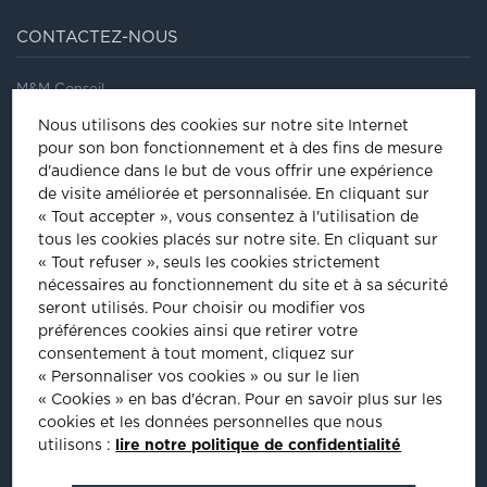
CONTACTEZ-NOUS
M&M Conseil
41/43, rue Saint Dominique
Nous utilisons des cookies sur notre site Internet
75007
Paris
pour son bon fonctionnement et à des fins de mesure
Tel
:
01 44 18 64 60
d'audience dans le but de vous offrir une expérience
de visite améliorée et personnalisée.
En cliquant sur
ÊTRE INVITÉ À NOS ÉVÈNEMENTS
« Tout accepter », vous consentez à l'utilisation de
tous les cookies placés sur notre site. En cliquant sur
Inscrivez-vous pour être informé de nos prochains évènements :
« Tout refuser », seuls les cookies strictement
nécessaires au fonctionnement du site et à sa sécurité
INSCRIPTION
seront utilisés. Pour choisir ou modifier vos
préférences cookies ainsi que retirer votre
consentement à tout moment, cliquez sur
PLUS D'INFORMATIONS
« Personnaliser vos cookies » ou sur le lien
« Cookies » en bas d'écran. Pour en savoir plus sur les
cookies et les données personnelles que nous
utilisons :
lire notre politique de confidentialité