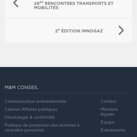
es
28
RENCONTRES TRANSPORTS ET
MOBILITÉS
e
2
ÉDITION INNOGAZ
M&M CONSEIL
Communication événementielle
Contact
Cabinet Affaires publiques
Mentions
légales
Déontologie & conformité
Équipe
Politique de protection des données à
caractère personnel
Évènements